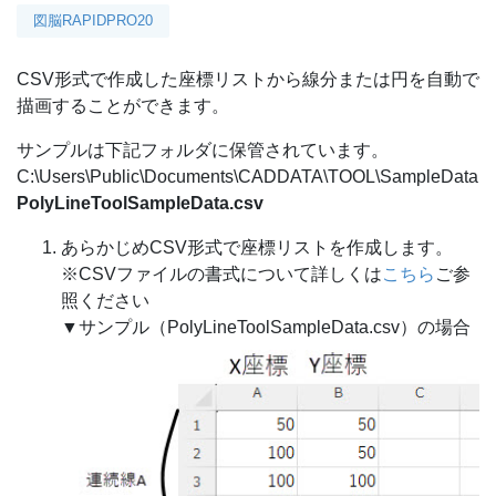
図脳RAPIDPRO20
CSV形式で作成した座標リストから線分または円を自動で
描画することができます。
サンプルは下記フォルダに保管されています。
C:\Users\Public\Documents\CADDATA\TOOL\SampleData
PolyLineToolSampleData.csv
あらかじめCSV形式で座標リストを作成します。
※CSVファイルの書式について詳しくは
こちら
ご参
照ください
▼サンプル（PolyLineToolSampleData.csv）の場合