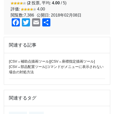
(
2
投票, 平均:
4.00
/ 5)
評価:
4.00
閲覧数:
7,386
公開日: 2018年02月08日
Facebook
Twitter
Email
共
有
関連する記事
[CSV→補助点描画ツール][CSV→座標指定描画ツール]
[CSV→部品配置ツール]コマンドがメニューに表示されない
場合の対処方法
関連するタグ