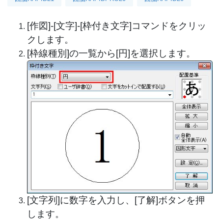
[作図]-[文字]-[枠付き文字]コマンドをクリッ
クします。
[枠線種別]の一覧から[円]を選択します。
[文字列]に数字を入力し、[了解]ボタンを押
します。