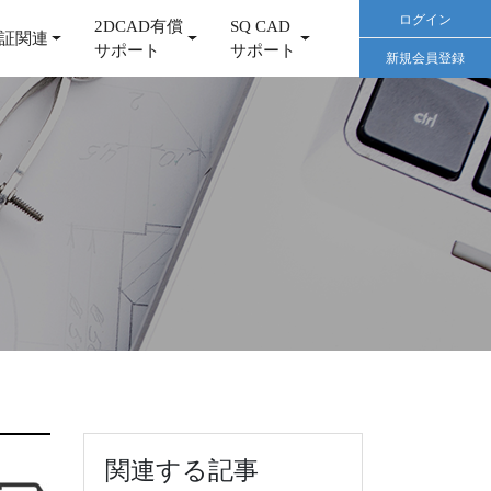
ログイン
2DCAD有償
SQ CAD
証関連
サポート
サポート
新規会員登録
関連する記事