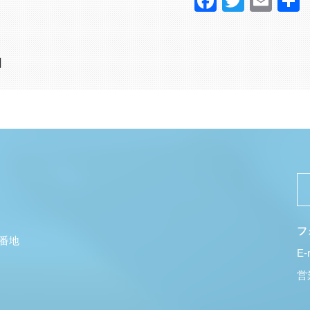
Faceboo
Twitter
Ema
日
フ
5番地
E-
営業