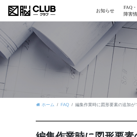
FAQ・
お知らせ
障害
ホーム
FAQ
編集作業時に図形要素の追加が
編集作業時に図形要素