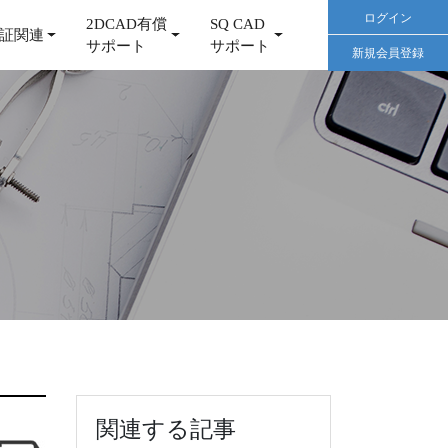
ログイン
2DCAD有償
SQ CAD
証関連
サポート
サポート
新規会員登録
関連する記事