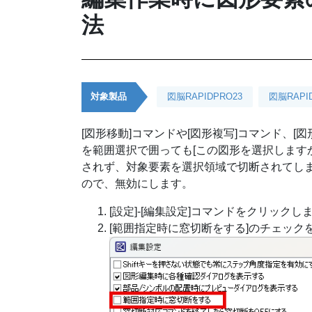
法
対象製品
図脳RAPIDPRO23
図脳RAPI
[図形移動]コマンドや[図形複写]コマンド、
を範囲選択で囲っても[この図形を選択しますか
されず、対象要素を選択領域で切断されてし
ので、無効にします。
[設定]-[編集設定]コマンドをクリックし
[範囲指定時に窓切断をする]のチェック