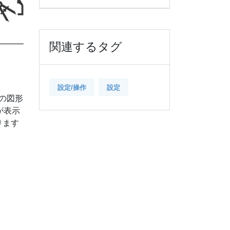
関連するタグ
設定/操作
設定
象の図形
が表示
ります