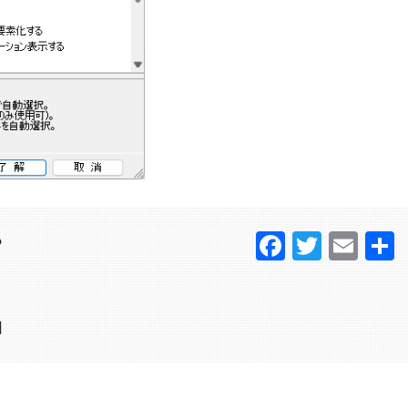
Faceboo
Twitter
Ema
？
日