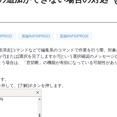
DPRO22
図脳RAPIDPRO21
図脳RAPIDPRO20
[図形消去]コマンドなどで編集系のコマンドで作業を行う際、対
?]または[選択を完了しますか?]という選択確認のメッセージ
まう場合は、「窓切断」の機能が有効になっている可能性があ
ます。
を外して、[了解]ボタンを押します。