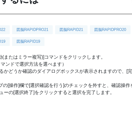
D22
図脳RAPIDPRO21
図脳RAPID21
図脳RAPIDPRO20
19
図脳RAPID19
ラー移動(またはミラー複写)]コマンドをクリックします。
]コマンドで選択方法を選べます）
るかどうか確認のダイアログボックスが表示されますので、[完
]タブの[操作]欄で[選択確認を行う]のチェックを外すと、確認操
ューの[選択終了]をクリックすると選択を完了します。