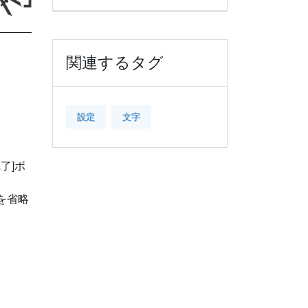
関連するタグ
設定
文字
了]ボ
作を省略