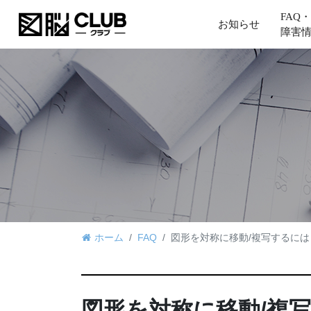
FAQ・
お知らせ
障害
ホーム
FAQ
図形を対称に移動/複写するには
図形を対称に移動/複