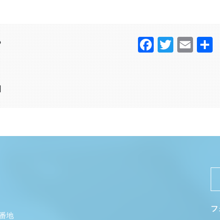
Faceboo
Twitter
Ema
？
日
フ
5番地