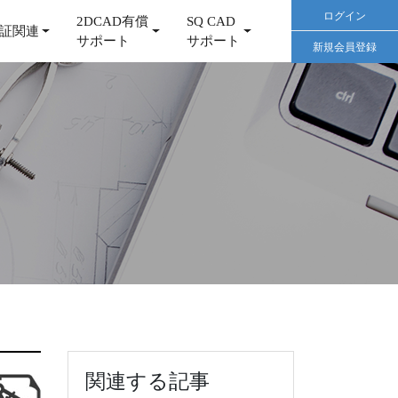
ログイン
2DCAD有償
SQ CAD
証関連
サポート
サポート
新規会員登録
関連する記事