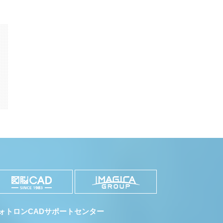
k
il
共
有
ォトロンCADサポートセンター