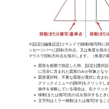
※[設定]-[編集設定]コマンドで[移動/複写
ッセージバーに[回転方向点、又は角度を指示
マウスで回転方向点を指示します。（角度の変更
図形を範囲で指定した時、[設定]-[選択
に完全に含まれた図形のみが対象となり
図形選択時、不要な図形が選択に含まれ
クリックメニューの[除外]をクリック
操作を省略している場合は、右クリック
移動(または複写)先の点を指示するとき
文字列はミラー移動(または複写)するこ