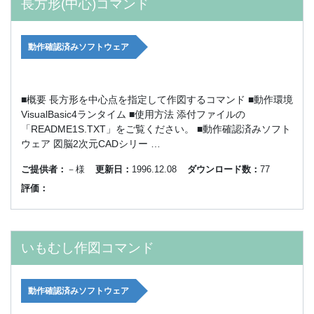
長方形(中心)コマンド
動作確認済みソフトウェア
■概要 長方形を中心点を指定して作図するコマンド ■動作環境
VisualBasic4ランタイム ■使用方法 添付ファイルの
「README1S.TXT」をご覧ください。 ■動作確認済みソフト
ウェア 図脳2次元CADシリー …
ご提供者：
－様
更新日：
1996.12.08
ダウンロード数：
77
評価：
いもむし作図コマンド
動作確認済みソフトウェア