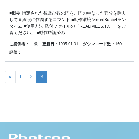
■概要 指定された径及び数の円を、円の重なった部分を除去
して直線状に作図するコマンド ■動作環境 VisualBasic4ラン
タイム ■使用方法 添付ファイルの「README1S.TXT」をご
覧ください。 ■動作確認済み …
ご提供者：
－様
更新日：
1995.01.01
ダウンロード数：
160
評価：
«
1
2
3