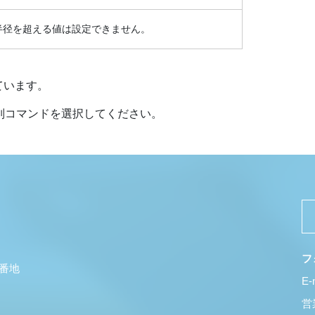
半径を超える値は設定できません。
ています。
別コマンドを選択してください。
フ
5番地
E-
営業