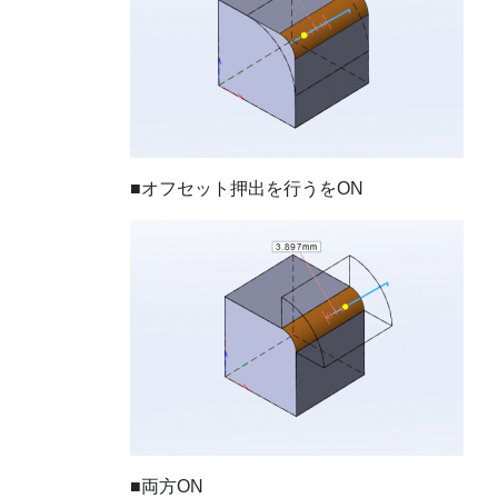
■オフセット押出を行うをON
■両方ON