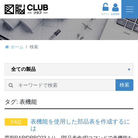
ログイン
会員登録
ホーム
検索
検索
タグ:
表機能
表機能を使用した部品表を作成するに
FAQ
は
図脳RAPIDPRO23より、[部品表作成]コマンドで表機能を