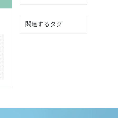
関連するタグ
k
il
共
有