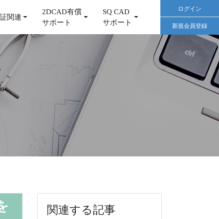
ログイン
2DCAD有償
SQ CAD
証関連
サポート
サポート
新規会員登録
を
関連する記事