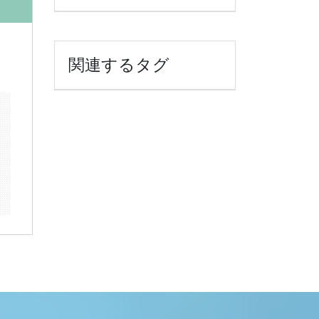
関連するタグ
k
il
共
有