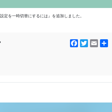
無効設定を一時切替にするには』を追加しました。
Faceboo
Twitter
Ema
？