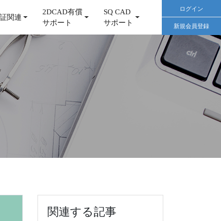
ログイン
2DCAD有償
SQ CAD
証関連
サポート
サポート
新規会員登録
関連する記事