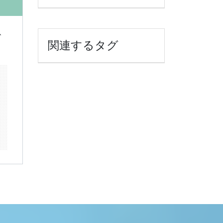
、
関連するタグ
k
il
共
有