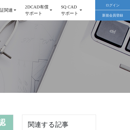
ログイン
2DCAD有償
SQ CAD
証関連
サポート
サポート
新規会員登録
認
関連する記事