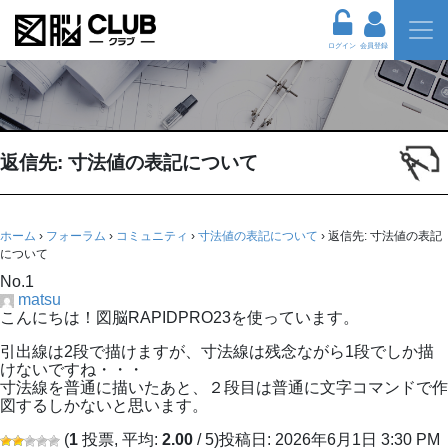
ログイン
会員登録
返信先: 寸法値の表記について
ホーム
›
フォーラム
›
コミュニティ
›
寸法値の表記について
›
返信先: 寸法値の表記
について
No.1
matsu
こんにちは！図脳RAPIDPRO23を使っています。
引出線は2段で描けますが、寸法線は残念ながら1段でしか描
けないですね・・・
寸法線を普通に描いたあと、２段目は普通に文字コマンドで作
図するしかないと思います。
(
1
投票, 平均:
2.00
/ 5)
投稿日: 2026年6月1日 3:30 PM