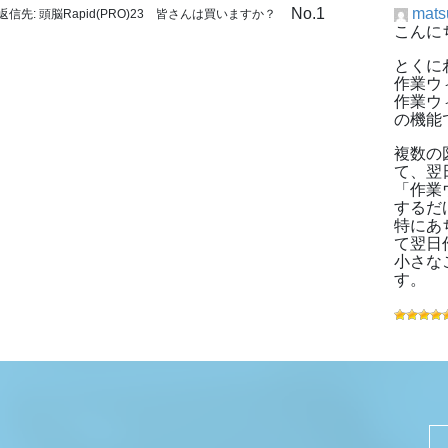
No.1
mats
返信先: 頭脳Rapid(PRO)23 皆さんは買いますか？
こんに
とくに
作業ウ
作業ウ
の機能
複数の
て、翌
「作業
するだ
特にあ
て翌日
小さな
す。