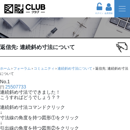
ログイン
会員登録
返信先: 連続斜め寸法について
ホーム
›
フォーラム
›
コミュニティ
›
連続斜め寸法について
›
返信先: 連続斜め寸法
について
No.1
25507733
連続斜め寸法でできました！
こうすればどうでしょう？？
連続斜め寸法コマンドクリック
↓
寸法線の角度を持つ図形①をクリック
↓
引出線の角度を持つ図形②をクリック