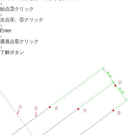
↓
始点③クリック
↓
次点④、⑤クリック
↓
Enter
↓
通過点⑥クリック
↓
了解ボタン