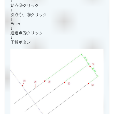
↓
始点③クリック
↓
次点④、⑤クリック
↓
Enter
↓
通過点⑥クリック
↓
了解ボタン