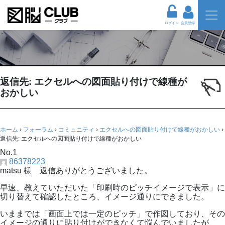
ログイン
会員登録
返信先: エクセルへの図面貼り付けで線種が
おかしい
ホーム
›
フォーラム
›
コミュニティ
›
エクセルへの図面貼り付けで線種がおかしい
›
返信先: エクセルへの図面貼り付けで線種がおかしい
No.1
86378223
matsu 様 返信ありがとうございました。
早速、教えていただいた「印刷時のピッチイメージで表示」に
切り替えて確認したところ、イメージ通りにできました。
いままでは「画面上では一定のピッチ」で作図しており、その
イメージの通りに貼り付けができなくて悩んでいましたが、