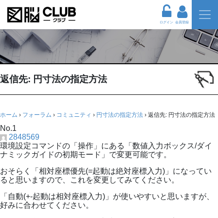
ログイン
会員登録
返信先: 円寸法の指定方法
ホーム
›
フォーラム
›
コミュニティ
›
円寸法の指定方法
›
返信先: 円寸法の指定方法
No.1
2848569
環境設定コマンドの「操作」にある「数値入力ボックス/ダイ
ナミックガイドの初期モード」で変更可能です。
おそらく「相対座標優先(=起動は絶対座標入力)」になってい
ると思いますので、これを変更してみてください。
「自動(+-起動は相対座標入力)」が使いやすいと思いますが、
好みに合わせてください。