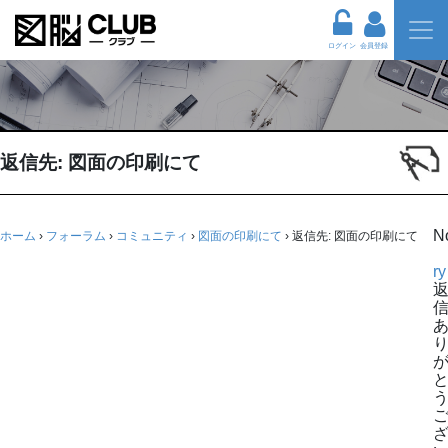
ログイン
会員登録
返信先: 図面の印刷にて
N
ホーム
›
フォーラム
›
コミュニティ
›
図面の印刷にて
›
返信先: 図面の印刷にて
ry