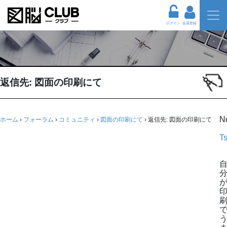
ログイン
会員登録
返信先: 図面の印刷にて
N
ホーム
›
フォーラム
›
コミュニティ
›
図面の印刷にて
›
返信先: 図面の印刷にて
Ts