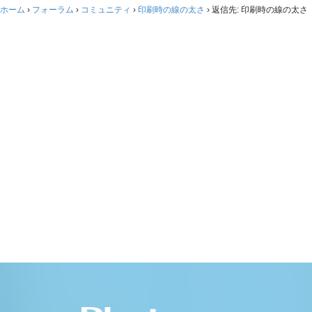
ホーム
›
フォーラム
›
コミュニティ
›
印刷時の線の太さ
›
返信先: 印刷時の線の太さ