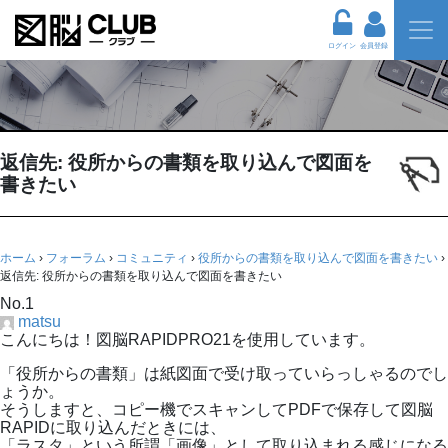
ログイン
会員登録
返信先: 役所からの書類を取り込んで図面を
書きたい
ホーム
›
フォーラム
›
コミュニティ
›
役所からの書類を取り込んで図面を書きたい
›
返信先: 役所からの書類を取り込んで図面を書きたい
No.1
matsu
こんにちは！図脳RAPIDPRO21を使用しています。
「役所からの書類」は紙図面で受け取っていらっしゃるのでし
ょうか。
そうしますと、コピー機でスキャンしてPDFで保存して図脳
RAPIDに取り込んだときには、
「ラスタ」という所謂「画像」として取り込まれる感じになる