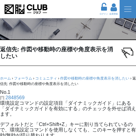
ログイン
会員登録
返信先: 作図や移動時の座標や角度表示を消
したい
ホーム
›
フォーラム
›
コミュニティ
›
作図や移動時の座標や角度表示を消したい
›
返
信先: 作図や移動時の座標や角度表示を消したい
No.1
2848569
環境設定コマンドの設定項目「ダイナミックガイド」にある
「ダイナミックガイドを有効にする」のチェックを外せば消え
ます。
デフォルトだと「Ctrl+Shift+Z」キーに割り当てられているの
で、環境設定コマンドを使用しなくても、このキーを押すと有
効/無効が切り替わります。