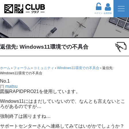
ログイン
会員登録
返信先: Windows11環境での不具合
ホーム
›
フォーラム
›
コミュニティ
›
Windows11環境での不具合
›
返信先:
Windows11環境での不具合
No.1
matsu
図脳RAPIDPRO21を使用しています。
Windows11にはまだしていないので、なんとも言えないとこ
ろがあるのですが…
強制終了は困りますね…
サポートセンターさんへ連絡してみてはいがかでしょうか？