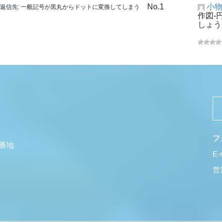
No.1
小
返信先: 一般記号が黒丸からドットに変換してしまう
作図-
しょう
フ
5番地
E-
営業