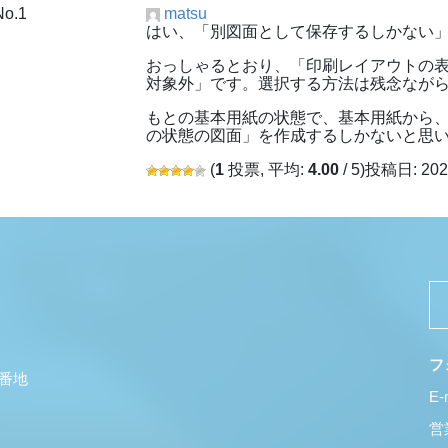
No.1
matsu
はい、「別図面として保存するしかない
おっしゃるとおり、「印刷レイアウトの
対象外」です。選択する方法は残念なが
もとの基本用紙の状態で、基本用紙から
の状態の図面」を作成するしかないと思
(
1
投票, 平均:
4.00
/ 5)
投稿日: 202
フ
5番地
E-
営業