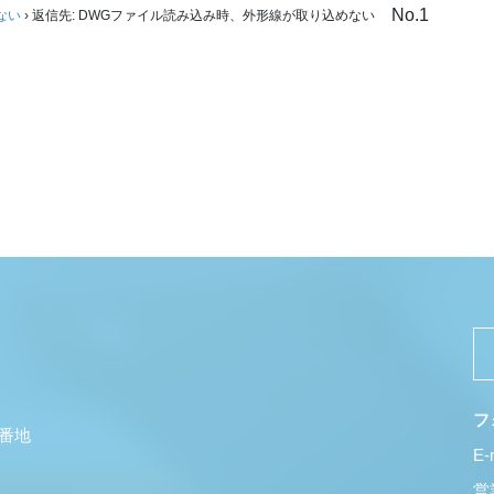
No.1
ない
›
返信先: DWGファイル読み込み時、外形線が取り込めない
フ
5番地
E-
営業