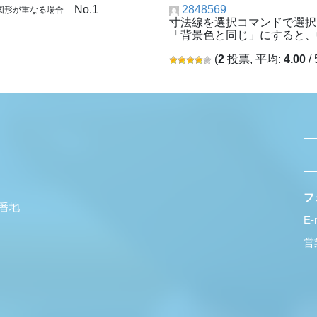
No.1
2848569
と図形が重なる場合
寸法線を選択コマンドで選択
「背景色と同じ」にすると、
(
2
投票, 平均:
4.00
/ 
フ
5番地
E-
営業