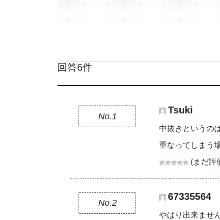
回答6件
Tsuki
No.1
中抜きというの
重なってしまう
(まだ評
67335564
No.2
やはり出来ませ