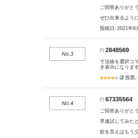
ご回答ありがと
ぜひ出来るよう
投稿日: 2021年6月
2848569
No.3
寸法線を選択コ
き表示になりま
(
2
投票,
67335564
No.4
ご回答ありがと
早速試してみた
欲を言えばもう