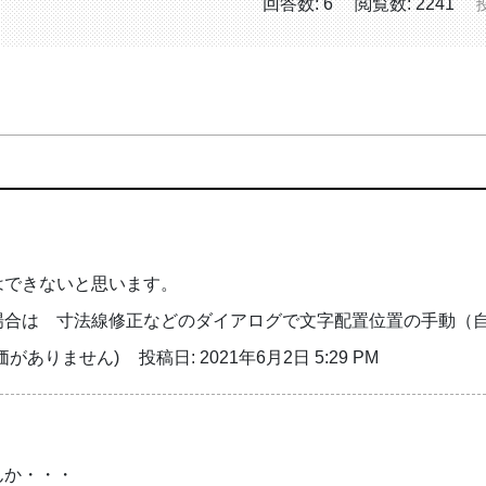
回答数: 6
閲覧数: 2241
投
はできないと思います。
場合は 寸法線修正などのダイアログで文字配置位置の手動（
価がありません)
投稿日: 2021年6月2日 5:29 PM
んか・・・