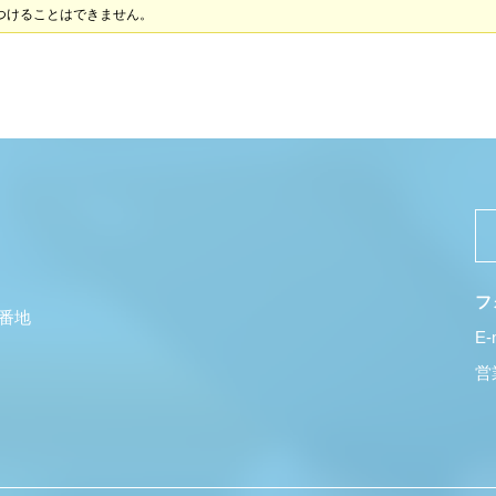
つけることはできません。
フ
5番地
E-
営業