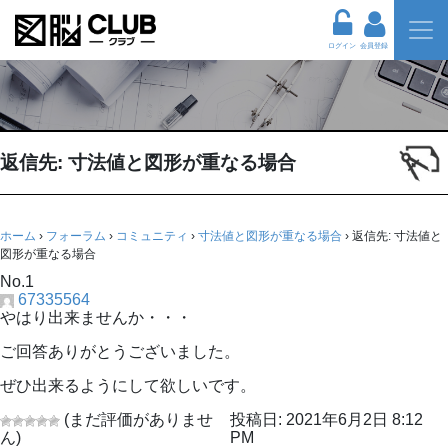
ログイン
会員登録
返信先: 寸法値と図形が重なる場合
ホーム
›
フォーラム
›
コミュニティ
›
寸法値と図形が重なる場合
›
返信先: 寸法値と
図形が重なる場合
No.1
67335564
やはり出来ませんか・・・
ご回答ありがとうございました。
ぜひ出来るようにして欲しいです。
(まだ評価がありませ
投稿日: 2021年6月2日 8:12
ん)
PM