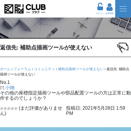
ログイン
会員登録
返信先: 補助点描画ツールが使えない
ホーム
›
フォーラム
›
コミュニティ
›
補助点描画ツールが使えない
›
返信先: 補助点
描画ツールが使えない
No.1
小物
その他の座標指定描画ツールや部品配置ツールの方は正常に動
作するのでしょうか？
(まだ評価がありませ
投稿日: 2021年5月28日 1:59
ん)
PM