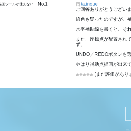
No.1
ta.inoue
点描画ツールが使えない
ご回答ありがとうござい
線色も疑ったのですが、
水平補助線を書くと、そ
また、座標点が配置され
ず、
UNDO／REDOボタン
やはり補助点描画が出来
(まだ評価があり