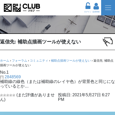
ログイン
会員登録
返信先: 補助点描画ツールが使えない
ホーム
›
フォーラム
›
コミュニティ
›
補助点描画ツールが使えない
›
返信先: 補助点
描画ツールが使えない
No.1
2848569
補助線の線色（または補助線のレイヤ色）が背景色と同じにな
っているとか…
(まだ評価がありませ
投稿日: 2021年5月27日 6:27
ん)
PM