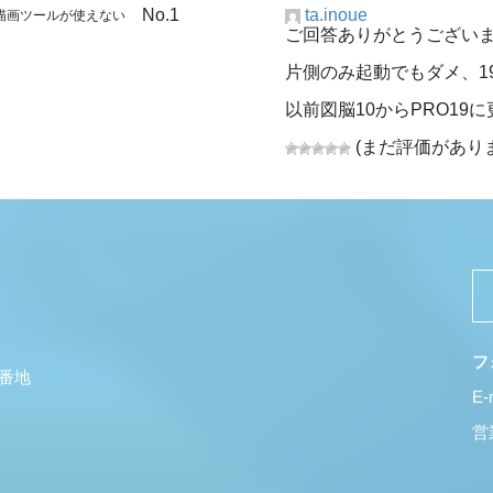
No.1
ta.inoue
点描画ツールが使えない
ご回答ありがとうござい
片側のみ起動でもダメ、1
以前図脳10からPRO19
(まだ評価があり
フ
5番地
E-
営業