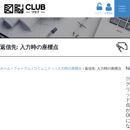
ログイン
会員登録
返信先: 入力時の座標点
N
ホーム
›
フォーラム
›
コミュニティ
›
入力時の座標点
›
返信先: 入力時の座標点
2
O