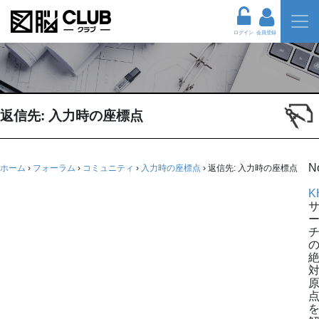
ログイン
会員登録
返信先: 入力時の座標点
N
ホーム
›
フォーラム
›
コミュニティ
›
入力時の座標点
›
返信先: 入力時の座標点
K