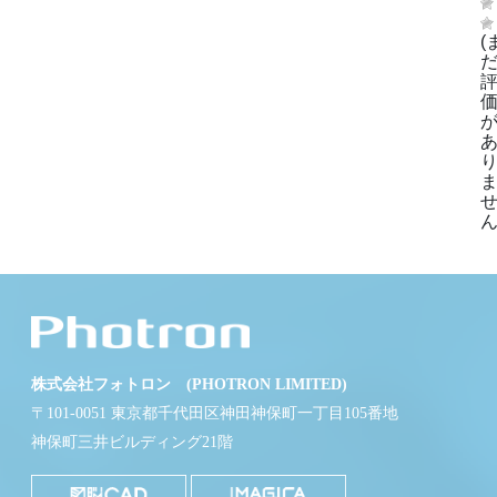
(
ん
株式会社フォトロン (PHOTRON LIMITED)
〒101-0051 東京都千代田区神田神保町一丁目105番地
神保町三井ビルディング21階