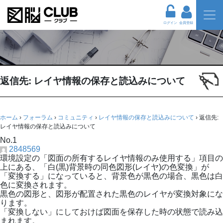
ログイン
会員登録
返信先: レイヤ情報の保存と読込みについて
ホーム
›
フォーラム
›
コミュニティ
›
レイヤ情報の保存と読込みについて
›
返信先:
レイヤ情報の保存と読込みについて
No.1
2848569
環境設定の「図面の所有するレイヤ情報のみ使用する」項目の
上にある、「白(黒)背景時の同色図形(レイヤ)の色変換」が
「変換する」になっていると、背景色が黒色の場合、黒色は白
色に変換されます。
黒色の図形と、図形が配置された黒色のレイヤが変換対象にな
ります。
「変換しない」にしておけば図面を保存した時の状態で読み込
まれます。