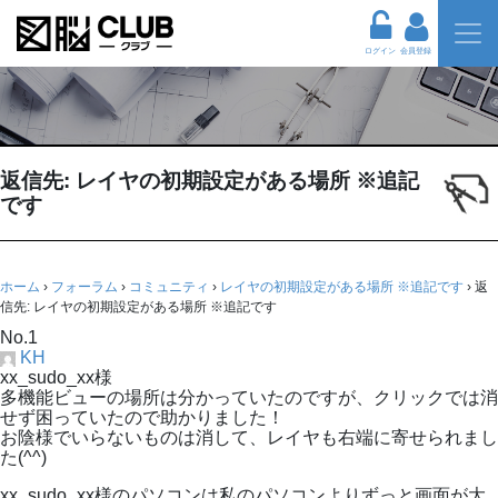
ログイン
会員登録
返信先: レイヤの初期設定がある場所 ※追記
です
ホーム
›
フォーラム
›
コミュニティ
›
レイヤの初期設定がある場所 ※追記です
›
返
信先: レイヤの初期設定がある場所 ※追記です
No.1
KH
xx_sudo_xx様
多機能ビューの場所は分かっていたのですが、クリックでは消
せず困っていたので助かりました！
お陰様でいらないものは消して、レイヤも右端に寄せられまし
た(^^)
xx_sudo_xx様のパソコンは私のパソコンよりずっと画面が大