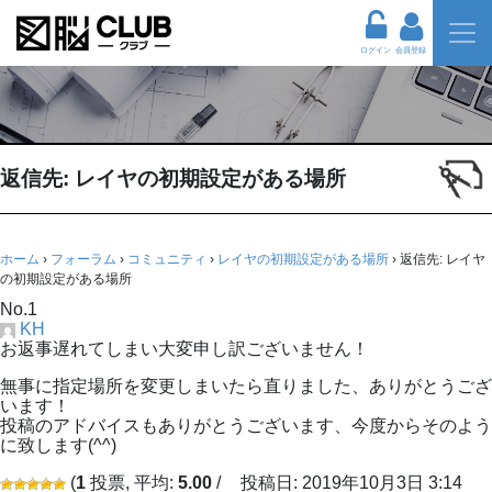
ログイン
会員登録
返信先: レイヤの初期設定がある場所
ホーム
›
フォーラム
›
コミュニティ
›
レイヤの初期設定がある場所
›
返信先: レイヤ
の初期設定がある場所
No.1
KH
お返事遅れてしまい大変申し訳ございません！
無事に指定場所を変更しまいたら直りました、ありがとうござ
います！
投稿のアドバイスもありがとうございます、今度からそのよう
に致します(^^)
(
1
投票, 平均:
5.00
/
投稿日: 2019年10月3日 3:14