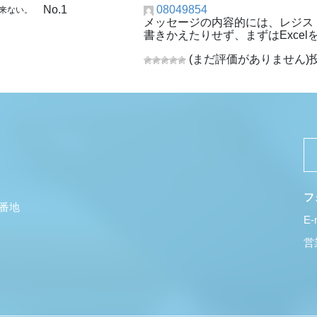
No.1
08049854
出来ない。
メッセージの内容的には、レジス
書きかえたりせず、まずはExce
(まだ評価がありません)
投
フ
5番地
E-
営業