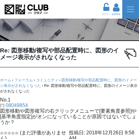
ログイン
会員登録
Re: 図形移動/複写や部品配置時に、図形のイ
メージ表示がされなくなった
ホーム
›
フォーラム
›
コミュニティ
›
図形移動/複写や部品配置時に、図形のイメー
ジ表示がされなくなった
›
Re: 図形移動/複写や部品配置時に、図形のイメージ表示
がされなくなった
No.1
08049854
図形移動や図形複写の右クリックメニューで[要素角度参照]や
[基準角度指定]がオンになっていることが原因ではないでしょ
うか？
(まだ評価がありませ
投稿日: 2018年12月26日 9:58
ん)
AM