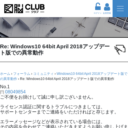
ログイン
会員登録
Re: Windows10 64bit April 2018アップデー
ト版での異常動作
ホーム
›
フォーラム
›
コミュニティ
›
Windows10 64bit April 2018アップデート版で
の異常動作
›
Re: Windows10 64bit April 2018アップデート版での異常動作
No.1
08049854
ご不便をお掛けして誠に申し訳ございません。
ライセンス認証に関するトラブルにつきましては、
サポートセンターまでご連絡をいただければと存じます。
エラーメッセージなどが表示されている場合には、
その内容を合わせてご連絡いただきますようお願い申し上げま