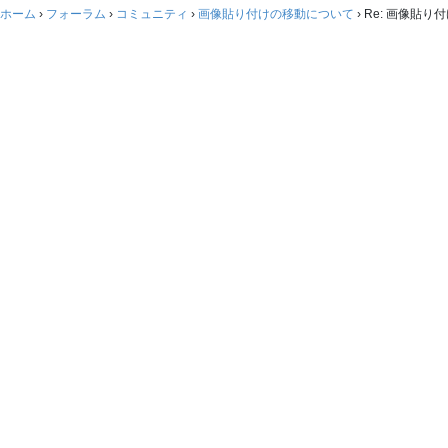
ホーム
›
フォーラム
›
コミュニティ
›
画像貼り付けの移動について
›
Re: 画像貼り