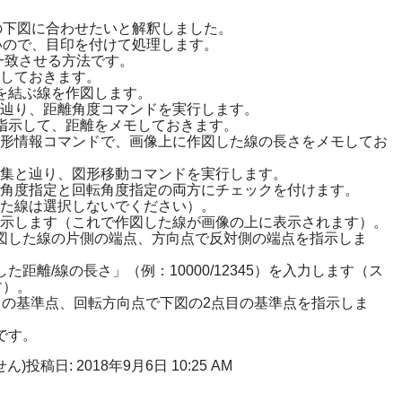
の下図に合わせたいと解釈しました。
いので、目印を付けて処理します。
一致させる方法です。
置しておきます。
点を結ぶ線を作図します。
と辿り、距離角度コマンドを実行します。
を指示して、距離をメモしておきます。
図形情報コマンドで、画像上に作図した線の長さをメモしてお
編集と辿り、図形移動コマンドを実行します。
準角度指定と回転角度指定の両方にチェックを付けます。
した線は選択しないでください）。
表示します（これで作図した線が画像の上に表示されます）。
作図した線の片側の端点、方向点で反対側の端点を指示しま
た距離/線の長さ」（例：10000/12345）を入力します（ス
す）。
点目の基準点、回転方向点で下図の2点目の基準点を指示しま
です。
ん)
投稿日: 2018年9月6日 10:25 AM