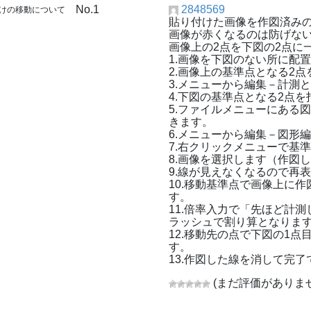
No.1
2848569
付けの移動について
貼り付けた画像を作図済み
画像が赤くなるのは防げな
画像上の2点を下図の2点に
1.画像を下図のない所に配
2.画像上の基準点となる2
3.メニューから編集－計測
4.下図の基準点となる2点
5.ファイルメニューにある
きます。
6.メニューから編集－図形
7.右クリックメニューで基
8.画像を選択します（作図
9.線が見えなくなるので再
10.移動基準点で画像上に
す。
11.倍率入力で「先ほど計測し
ラッシュで割り算となりま
12.移動先の点で下図の1
す。
13.作図した線を消して完了
(まだ評価がありませ