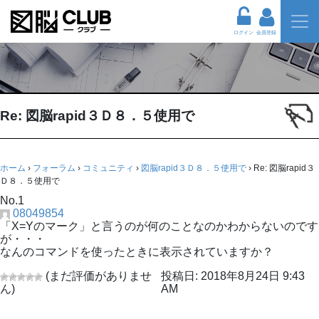
ログイン
会員登録
Re: 図脳rapid３Ｄ８．５使用で
ホーム
›
フォーラム
›
コミュニティ
›
図脳rapid３Ｄ８．５使用で
›
Re: 図脳rapid３
Ｄ８．５使用で
No.1
08049854
「X=Yのマーク」と言うのが何のことなのかわからないのです
が・・・
なんのコマンドを使ったときに表示されていますか？
(まだ評価がありませ
投稿日: 2018年8月24日 9:43
ん)
AM