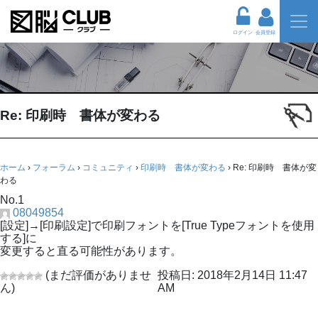
ログイン
会員登録
Re: 印刷時 書体が変わる
ホーム
›
フォーラム
›
コミュニティ
›
印刷時 書体が変わる
›
Re: 印刷時 書体が変
わる
No.1
08049854
[設定]→[印刷設定]で印刷フォントを[True Typeフォントを使用
する]に
変更すると直る可能性があります。
(まだ評価がありませ
投稿日: 2018年2月14日 11:47
ん)
AM