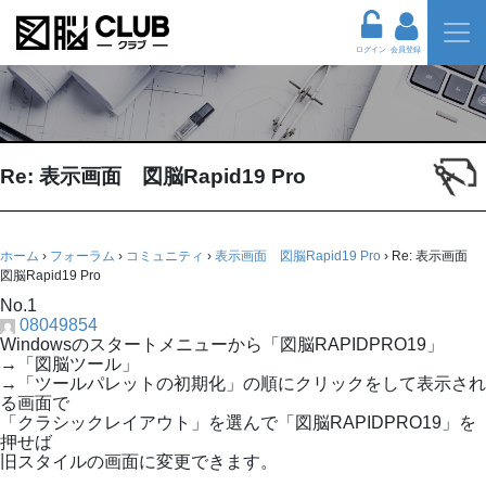
ログイン
会員登録
Re: 表示画面 図脳Rapid19 Pro
ホーム
›
フォーラム
›
コミュニティ
›
表示画面 図脳Rapid19 Pro
›
Re: 表示画面
図脳Rapid19 Pro
No.1
08049854
Windowsのスタートメニューから「図脳RAPIDPRO19」
→「図脳ツール」
→「ツールパレットの初期化」の順にクリックをして表示され
る画面で
「クラシックレイアウト」を選んで「図脳RAPIDPRO19」を
押せば
旧スタイルの画面に変更できます。