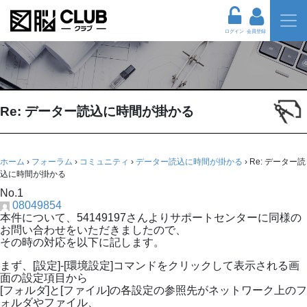
ログイン
会員登録
Re: データー読込に時間が掛かる
ホーム
›
フォーラム
›
コミュニティ
›
データー読込に時間が掛かる
›
Re: データー読
込に時間が掛かる
No.1
08049854
本件について、54149197さんよりサポートセンターに同様の
お問い合わせをいただきましたので、
その時の対応を以下に記します。
まず、[設定]-[環境設定]コマンドをクリックして表示される画
面の設定項目から
[フォルダ]と[ファイル]の各設定の参照先がネットワーク上のフ
ォルダやファイル、