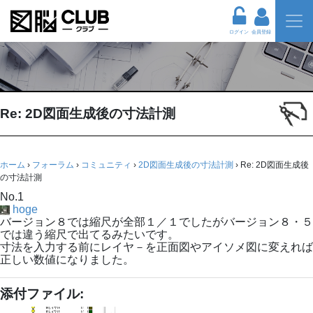
ログイン
会員登録
Re: 2D図面生成後の寸法計測
ホーム
›
フォーラム
›
コミュニティ
›
2D図面生成後の寸法計測
›
Re: 2D図面生成後
の寸法計測
No.1
hoge
バージョン８では縮尺が全部１／１でしたがバージョン８・５
では違う縮尺で出てるみたいです。
寸法を入力する前にレイヤ－を正面図やアイソメ図に変えれば
正しい数値になりました。
添付ファイル: