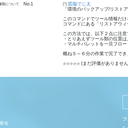
No.1
図脳でじ太
の種類について
「環境のバックアップ/リスト
このコマンドでツール情報だけをR
コマンドにある「リストアウィ
この方法では、以下２点に注意
・とりあえずツール類の位置は
・マルチパレットを一旦フロー
概ね５～６分の作業で完了でき
(まだ評価がありません
フ
5番地