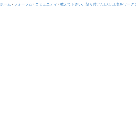
ホーム
›
フォーラム
›
コミュニティ
›
教えて下さい。貼り付けたEXCEL表をワーク