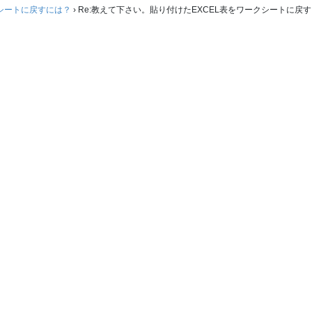
シートに戻すには？
›
Re:教えて下さい。貼り付けたEXCEL表をワークシートに戻