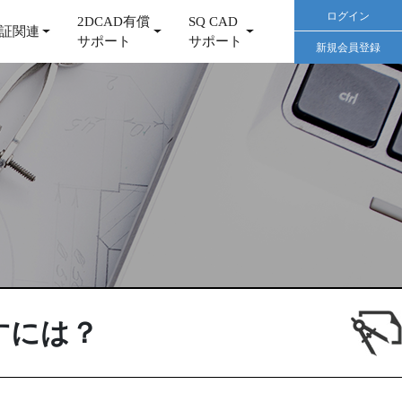
ログイン
2DCAD有償
SQ CAD
証関連
サポート
サポート
新規会員登録
すには？