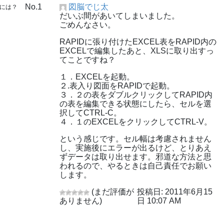
No.1
図脳でじ太
すには？
だいぶ間があいてしまいました。
ごめんなさい。
RAPIDに張り付けたEXCEL表をRAPID内の
EXCELで編集したあと、XLSに取り出すっ
てことですね？
１．EXCELを起動。
２.表入り図面をRAPIDで起動。
３．２の表をダブルクリックしてRAPID内
の表を編集できる状態にしたら、セルを選
択してCTRL-C。
４．１のEXCELをクリックしてCTRL-V。
という感じです。セル幅は考慮されません
し、実施後にエラーが出るけど、とりあえ
ずデータは取り出せます。邪道な方法と思
われるので、やるときは自己責任でお願い
します。
(まだ評価が
投稿日: 2011年6月15
ありません)
日 10:07 AM